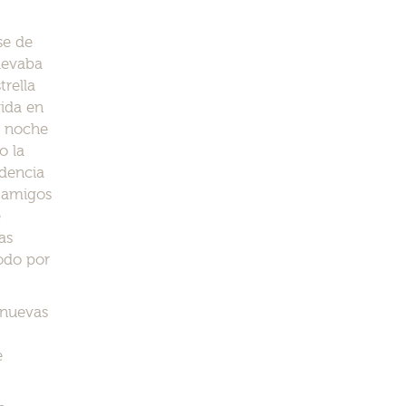
se de
llevaba
trella
vida en
la noche
o la
udencia
s amigos
e
as
odo por
 nuevas
e