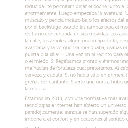
reducida- te permitían dejar el coche junto a 
enormemente. Luego empezaba la aventura. Las
músculo y pericia incluso bajo los efectos del a
por el backstage usando las rampas para el mon
de turno concentrada en sus movidas. Los aseo
la calle, los árboles, algún rincón apartado, de
avanzaba y la vergüenza menguaba, usabas el 
puerta o la silla! -. Una vez en el recinto para
o el miedo. Si llegábamos pronto y éramos uno
me hacían de fortaleza cual pretorianos. Al cabo
cerveza y cubata. Si no había sitio en primera f
greñas del cantante. Suerte que nunca hubo u
la música.
Estamos en 2018, con una normativa más avanz
tecnologías e internet han abierto un universo 
paradójicamente, aunque se han superado alguna
impone a el confort y en ocasiones al sentido