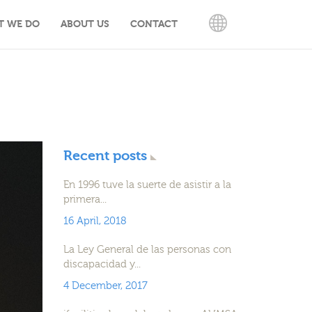
T WE DO
ABOUT US
CONTACT
ENGLISH
Recent posts
En 1996 tuve la suerte de asistir a la
primera...
16 April, 2018
La Ley General de las personas con
discapacidad y...
4 December, 2017