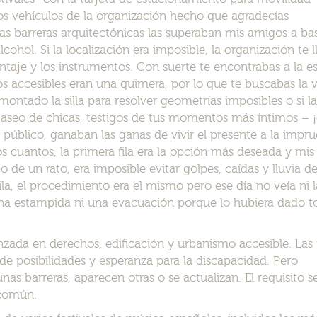
los vehículos de la organización hecho que agradecías
 barreras arquitectónicas las superaban mis amigos a ba
lcohol. Si la localización era imposible, la organización te 
taje y los instrumentos. Con suerte te encontrabas a la es
s accesibles eran una quimera, por lo que te buscabas la 
smontado la silla para resolver geometrías imposibles o si 
aseo de chicas, testigos de tus momentos más íntimos – ¡
 el público, ganaban las ganas de vivir el presente a la impr
s cuantos, la primera fila era la opción más deseada y mi
 de un rato, era imposible evitar golpes, caídas y lluvia d
ila, el procedimiento era el mismo pero ese día no veía ni l
na estampida ni una evacuación porque lo hubiera dado t
ada en derechos, edificación y urbanismo accesible. Las
de posibilidades y esperanza para la discapacidad. Pero
s barreras, aparecen otras o se actualizan. El requisito s
 común.