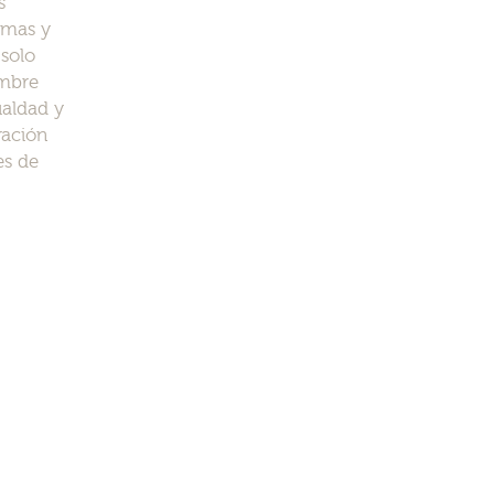
s
rmas y
 solo
umbre
gualdad y
ración
es de