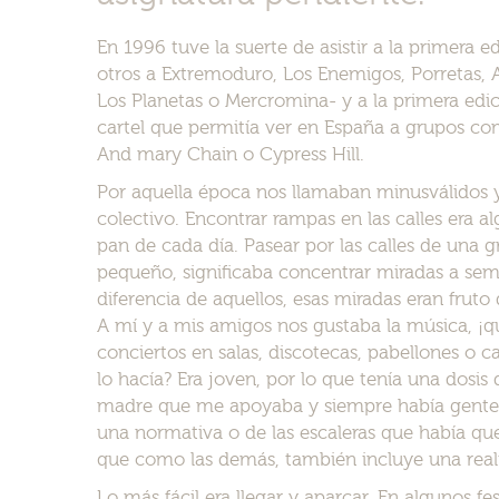
En 1996 tuve la suerte de asistir a la primera e
otros a Extremoduro, Los Enemigos, Porretas, A
Los Planetas o Mercromina- y a la primera edic
cartel que permitía ver en España a grupos 
And mary Chain o Cypress Hill.
Por aquella época nos llamaban minusválidos y
colectivo. Encontrar rampas en las calles era a
pan de cada día. Pasear por las calles de una 
pequeño, significaba concentrar miradas a sem
diferencia de aquellos, esas miradas eran fruto
A mí y a mis amigos nos gustaba la música, ¡q
conciertos en salas, discotecas, pabellones o c
lo hacía? Era joven, por lo que tenía una dosis
madre que me apoyaba y siempre había gente
una normativa o de las escaleras que había que 
que como las demás, también incluye una reali
Lo más fácil era llegar y aparcar. En algunos f