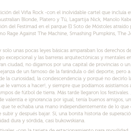
dición del Viña Rock -con el inolvidable cartel que incluía e
ustralian Blonde, Platero y Tú, Lagartija Nick, Manolo Kab
ión del Festimad en el parque El Soto de Móstoles atraído
como Rage Against The Machine, Smashing Pumpkins, The J
 solo unas pocas leyes básicas amparaban los derechos de
lgo excepcional y las barreras arquitectónicas y mentales er
gran ciudad, no digamos por una capital de provincias o u
ejanza de un famoso de la farándula o del deporte, pero a
 de la curiosidad, la condescendencia y porqué no decirlo l
ue le vamos a hacer!, y siempre que podíamos asistíamos 
ampos de fútbol de tierra. Más tarde llegaron los festivale
 de valentía e ignorancia por igual, tenía buenos amigos, u
 que te echaba una mano independientemente de lo que d
subir y después bajar. Sí, una bonita historia de superació
dad dura y sórdida, casi bukowskiana.
estivales -con la tarjeta de estacionamiento para movilidad