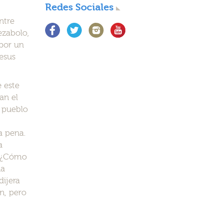
Redes Sociales
ntre
ezabolo,
 por un
esus
 este
an el
n pueblo
a pena.
a
s. ¿Cómo
na
ijera
n, pero