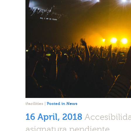
ifacilities
|
Posted in
News
16 April, 2018
Accesibilid
asignatura pendiente.