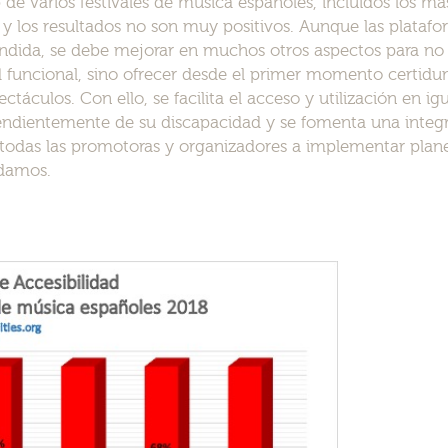
de varios festivales de música españoles, incluidos los má
y los resultados no son muy positivos. Aunque las platafo
endida, se debe mejorar en muchos otros aspectos para no
dad funcional, sino ofrecer desde el primer momento certid
spectáculos. Con ello, se facilita el acceso y utilización en i
pendientemente de su discapacidad y se fomenta una integ
a todas las promotoras y organizadores a implementar plan
udamos.